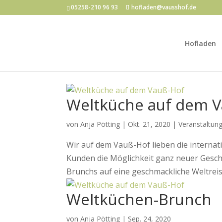
05258-210 96 93
hofladen@vausshof.de
Hofladen
Weltküche auf dem 
von
Anja Pötting
|
Okt. 21, 2020
|
Veranstaltun
Wir auf dem Vauß-Hof lieben die internat
Kunden die Möglichkeit ganz neuer Gesc
Brunchs auf eine geschmackliche Weltreise.
Weltküchen-Brunch
von
Anja Pötting
|
Sep. 24, 2020