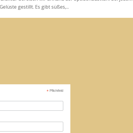
lüste gestillt. Es gibt süßes,...
*
Pflichtfeld