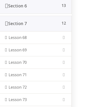
Nachname
Section 6
13
Vauß-Hof
Section 7
12
Hofladen
Lernort Bauernhof (Kinder-Veranstaltungen)
Lesson 68
Hof Akademie (Erwachsenenbildung)
Lesson 69
Lesson 70
Lesson 71
Lesson 72
Kontakt
Lesson 73