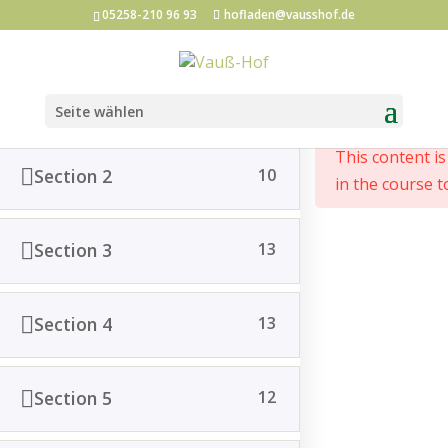
05258-210 96 93
hofladen@vausshof.de
Section 1
12
Start
All Courses
Seite wählen
This content i
Section 2
10
in the course t
Post vom Hof abonnieren
Section 3
13
*
Email Adresse
Section 4
13
Vorname
Section 5
12