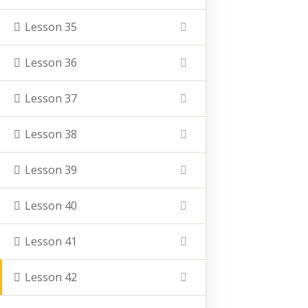
Nachname
Lesson 35
Vauß-Hof
Lesson 36
Hofladen
Lernort Bauernhof (Kinder-Veranstaltungen)
Lesson 37
Hof Akademie (Erwachsenenbildung)
Lesson 38
Lesson 39
Lesson 40
Lesson 41
Kontakt
Lesson 42