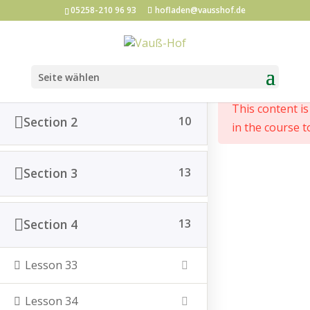
05258-210 96 93
hofladen@vausshof.de
Section 1
12
Start
All Courses
Seite wählen
This content i
Section 2
10
in the course t
Post vom Hof abonnieren
Section 3
13
*
Email Adresse
Section 4
13
Vorname
Lesson 33
Lesson 34