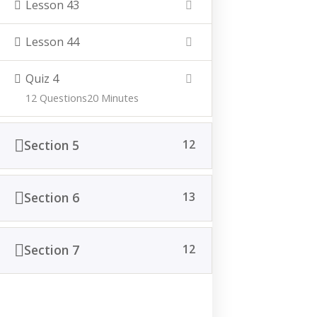
Lesson 43
Cerisy-Platz 2
33154 Salzkotten
Lesson 44
E-Mail:
info@vausshof.de
Telefon: 05258-2109693
Quiz 4
12 Questions
20 Minutes
Hofladen
Section 5
12
Mittwoch 10 bis 18 Uhr
Donnerstag 10 bis 18 Uhr Freitag 10 bis 18 Uhr
Samstag 10 bis 14 Uhr
Section 6
13
Social Media
Section 7
12