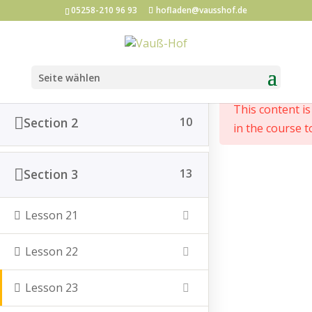
05258-210 96 93
hofladen@vausshof.de
Section 1
12
Start
All Courses
Seite wählen
This content i
Section 2
10
in the course t
Post vom Hof abonnieren
Section 3
13
Lesson 21
*
Email Adresse
Lesson 22
Vorname
Lesson 23