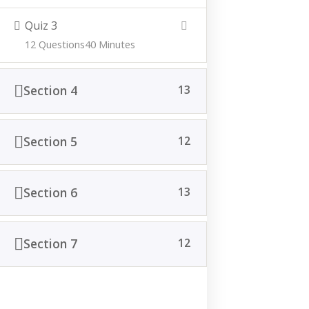
Cerisy-Platz 2
Quiz 3
33154 Salzkotten
12 Questions
40 Minutes
E-Mail:
info@vausshof.de
Telefon: 05258-2109693
Section 4
13
Hofladen
Section 5
12
Mittwoch 10 bis 18 Uhr
Donnerstag 10 bis 18 Uhr Freitag 10 bis 18 Uhr
Samstag 10 bis 14 Uhr
Section 6
13
Social Media
Section 7
12