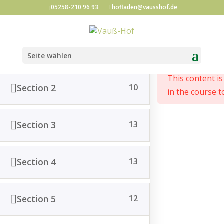
05258-210 96 93
hofladen@vausshof.de
Section 1
12
Start
All Courses
Seite wählen
This content i
Section 2
10
in the course t
Post vom Hof abonnieren
Section 3
13
*
Email Adresse
Section 4
13
Vorname
Section 5
12