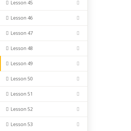
Nachname
Lesson 45
Lesson 46
Vauß-Hof
Hofladen
Lesson 47
Lernort Bauernhof (Kinder-Veranstaltungen)
Lesson 48
Hof Akademie (Erwachsenenbildung)
Lesson 49
Lesson 50
Lesson 51
Lesson 52
Kontakt
Lesson 53