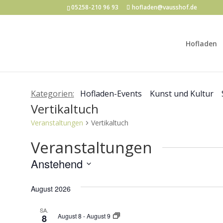
05258-210 96 93
hofladen@vausshof.de
Hofladen
Kategorien:
Hofladen-Events
Kunst und Kultur
Vertikaltuch
Veranstaltungen
Vertikaltuch
Veranstaltungen
Anstehend
Datum
August 2026
wählen.
SA.
Vertikaltuch
August 8
-
August 9
8