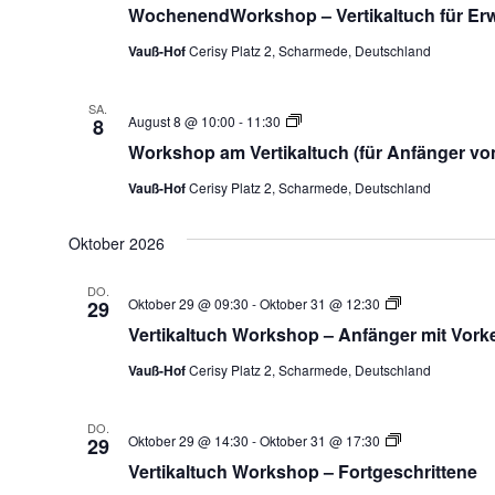
Workshop
WochenendWorkshop – Vertikaltuch für Er
–
Beginner
Vauß-Hof
Cerisy Platz 2, Scharmede, Deutschland
8-
16
Jahre
SA.
Vertikaltuch
August 8 @ 10:00
-
11:30
8
Workshop
Workshop am Vertikaltuch (für Anfänger von
–
Beginner
Vauß-Hof
Cerisy Platz 2, Scharmede, Deutschland
8-
16
Jahre
Oktober 2026
DO.
Vertikaltuch
Oktober 29 @ 09:30
-
Oktober 31 @ 12:30
29
Workshop
Vertikaltuch Workshop – Anfänger mit Vork
–
Beginner
Vauß-Hof
Cerisy Platz 2, Scharmede, Deutschland
8-
16
Jahre
DO.
Vertikaltuch
Oktober 29 @ 14:30
-
Oktober 31 @ 17:30
29
Workshop
Vertikaltuch Workshop – Fortgeschrittene
–
Beginner