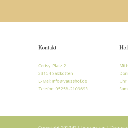
Kontakt
Hof
Cerisy-Platz 2
Mitt
33154 Salzkotten
Donn
E-Mail:
info@vausshof.de
Uhr 
Telefon: 05258-2109693
Sams
Copyright 2020 © |
Impressum
|
Datensc