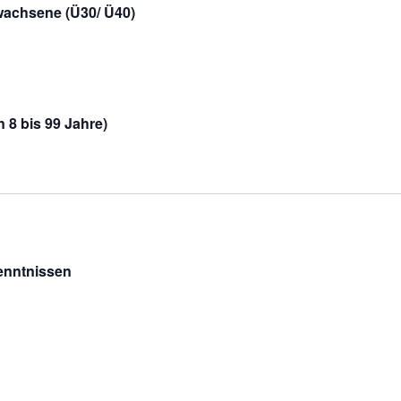
wachsene (Ü30/ Ü40)
 8 bis 99 Jahre)
enntnissen