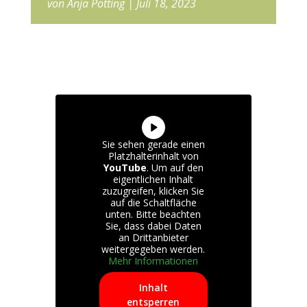
von
Anja Pötting
Juli 18, 2023
Sie sehen gerade einen
Platzhalterinhalt von
YouTube
. Um auf den
eigentlichen Inhalt
zuzugreifen, klicken Sie
auf die Schaltfläche
unten. Bitte beachten
Sie, dass dabei Daten
an Drittanbieter
weitergegeben werden.
Mehr Informationen
Inhalt
entsperren