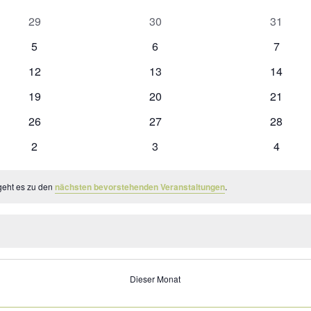
0
0
0
29
30
31
Veranstaltungen
Veranstaltungen
Veranst
0
0
0
5
6
7
Veranstaltungen
Veranstaltungen
Veranst
0
0
0
12
13
14
Veranstaltungen
Veranstaltungen
Veranst
0
0
0
19
20
21
Veranstaltungen
Veranstaltungen
Veranst
0
0
0
26
27
28
Veranstaltungen
Veranstaltungen
Veranst
0
0
0
2
3
4
Veranstaltungen
Veranstaltungen
Veranst
geht es zu den
nächsten bevorstehenden Veranstaltungen
.
Dieser Monat