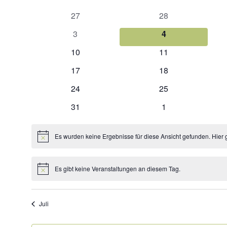
Kalender
wählen.
von
0
0
27
28
Veranstaltungen
Veranstaltungen
Veranstaltungen
0
0
3
4
Veranstaltungen
Veranstaltungen
0
0
10
11
Veranstaltungen
Veranstaltungen
0
0
17
18
Veranstaltungen
Veranstaltungen
0
0
24
25
Veranstaltungen
Veranstaltungen
0
0
31
1
Veranstaltungen
Veranstaltungen
Es wurden keine Ergebnisse für diese Ansicht gefunden. Hier 
Hinweis
Es gibt keine Veranstaltungen an diesem Tag.
Hinweis
Juli