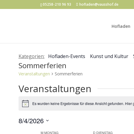
05258-210 96 93
hofladen@vausshof.de
Hofladen
Kategorien:
Hofladen-Events
Kunst und Kultur
Sommerferien
Veranstaltungen
Sommerferien
Veranstaltungen
Es wurden keine Ergebnisse für diese Ansicht gefunden. Hier 
Hinweis
8/4/2026
Datum
M
MONTAG
D
DIENSTAG