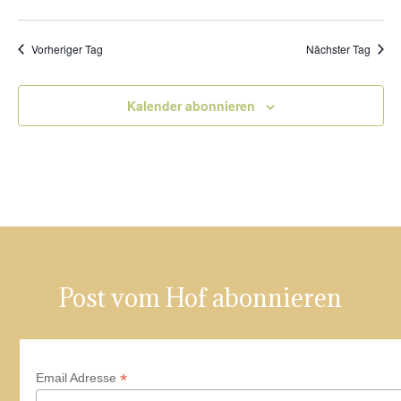
An
Such
Datum
Na
und
wählen.
Vorheriger Tag
Nächster Tag
Ansic
Navig
Kalender abonnieren
Post vom Hof abonnieren
*
Email Adresse