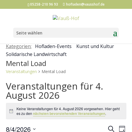
05258-210 96 93
hofladen@vausshof.de
Seite wählen
Kategorien:
Hofladen-Events
Kunst und Kultur
Solidarische Landwirtschaft
Mental Load
Veranstaltungen
Mental Load
Veranstaltungen für 4.
August 2026
Keine Veranstaltungen für 4. August 2026 vorgesehen. Hier geht
Hinweis
es zu den
nächsten bevorstehenden Veranstaltungen
.
Veran
Ve
8/4/2026
Suche
Tag