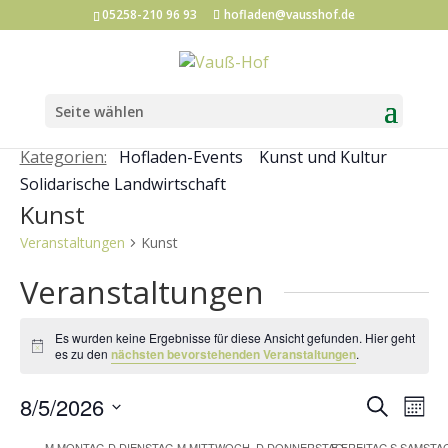
05258-210 96 93
hofladen@vausshof.de
Seite wählen
Kategorien:
Hofladen-Events
Kunst und Kultur
Solidarische Landwirtschaft
Kunst
Veranstaltungen
Kunst
Veranstaltungen
Es wurden keine Ergebnisse für diese Ansicht gefunden. Hier geht
Hinweis
es zu den
nächsten bevorstehenden Veranstaltungen
.
Veran
Ve
8/5/2026
Suche
Mona
An
Such
Datum
M
MONTAG
D
DIENSTAG
M
MITTWOCH
D
DONNERSTAG
F
FREITAG
S
SAMSTA