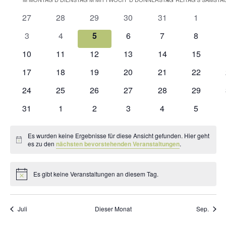
Kalender
Na
und
wählen.
von
0
0
0
0
0
0
27
28
29
30
31
1
Ansic
Veranstaltungen
Veranstaltungen
Veranstaltungen
Veranstaltungen
Veranstaltungen
Veranstaltungen
Veransta
0
0
0
0
0
0
3
4
5
6
7
8
Navig
Veranstaltungen
Veranstaltungen
Veranstaltungen
Veranstaltungen
Veranstaltungen
Veransta
0
0
0
0
0
0
10
11
12
13
14
15
Veranstaltungen
Veranstaltungen
Veranstaltungen
Veranstaltungen
Veranstaltungen
Veransta
0
0
0
0
0
0
17
18
19
20
21
22
Veranstaltungen
Veranstaltungen
Veranstaltungen
Veranstaltungen
Veranstaltungen
Veransta
0
0
0
0
0
0
24
25
26
27
28
29
Veranstaltungen
Veranstaltungen
Veranstaltungen
Veranstaltungen
Veranstaltungen
Veransta
0
0
0
0
0
0
31
1
2
3
4
5
Veranstaltungen
Veranstaltungen
Veranstaltungen
Veranstaltungen
Veranstaltungen
Veransta
Es wurden keine Ergebnisse für diese Ansicht gefunden. Hier geht
Hinweis
es zu den
nächsten bevorstehenden Veranstaltungen
.
Es gibt keine Veranstaltungen an diesem Tag.
Hinweis
Juli
Dieser Monat
Sep.