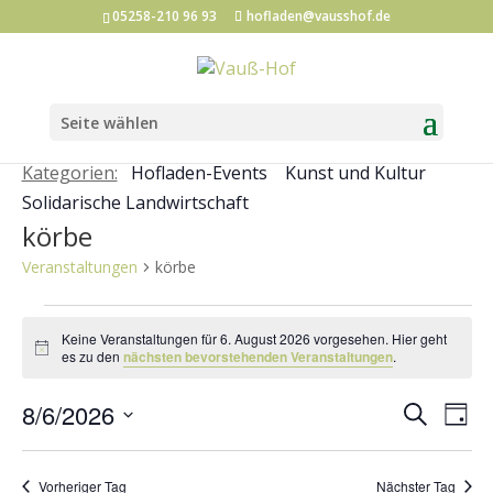
05258-210 96 93
hofladen@vausshof.de
Seite wählen
Kategorien:
Hofladen-Events
Kunst und Kultur
Solidarische Landwirtschaft
körbe
Veranstaltungen
körbe
Veranstaltungen
Keine Veranstaltungen für 6. August 2026 vorgesehen. Hier geht
für
Hinweis
es zu den
nächsten bevorstehenden Veranstaltungen
.
6.
Veran
Ve
8/6/2026
August
Suche
Tag
An
Such
Datum
2026
Na
und
wählen.
Vorheriger Tag
Nächster Tag