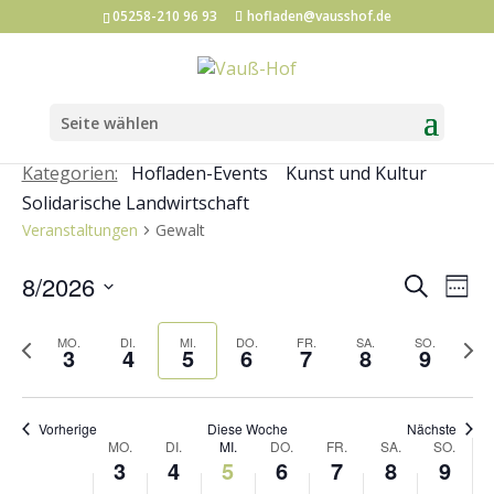
05258-210 96 93
hofladen@vausshof.de
Seite wählen
Kategorien:
Hofladen-Events
Kunst und Kultur
Solidarische Landwirtschaft
Veranstaltungen
Gewalt
Veran
Ve
8/2026
Suche
Woch
An
Such
Datum
Na
Vorherige
und
Näch
MO.
DI.
MI.
DO.
FR.
SA.
SO.
auswählen.
3
4
5
6
7
8
9
Woche
Woc
Ansic
Navig
Vorherige
Diese Woche
Nächste
Woche
MO.
DI.
MI.
DO.
FR.
SA.
SO.
3
4
5
6
7
8
9
von