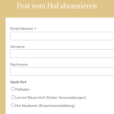
Post vom Hof abonnieren
19:00
20:00
*
Email Adresse
21:00
22:00
Vorname
23:00
:00
Nachname
Vauß-Hof
Hofladen
Lernort Bauernhof (Kinder-Veranstaltungen)
Hof Akademie (Erwachsenenbildung)