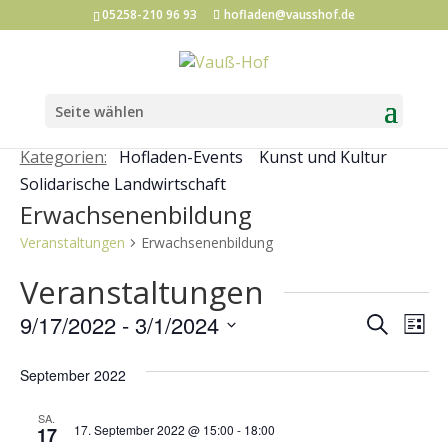
05258-210 96 93
hofladen@vausshof.de
Seite wählen
Kategorien:
Hofladen-Events
Kunst und Kultur
Solidarische Landwirtschaft
Erwachsenenbildung
Veranstaltungen
Erwachsenenbildung
Veranstaltungen
Veran
Ve
9/17/2022
 - 
3/1/2024
Suche
Liste
An
Such
Datum
Na
September 2022
und
wählen.
Ansic
SA.
17. September 2022 @ 15:00
-
18:00
17