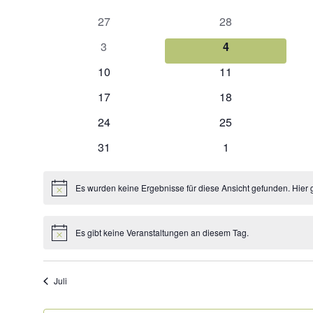
Kalender
wählen.
von
0
0
27
28
Veranstaltungen
Veranstaltungen
Veranstaltungen
0
0
3
4
Veranstaltungen
Veranstaltungen
0
0
10
11
Veranstaltungen
Veranstaltungen
0
0
17
18
Veranstaltungen
Veranstaltungen
0
0
24
25
Veranstaltungen
Veranstaltungen
0
0
31
1
Veranstaltungen
Veranstaltungen
Es wurden keine Ergebnisse für diese Ansicht gefunden. Hier 
Hinweis
Es gibt keine Veranstaltungen an diesem Tag.
Hinweis
Juli