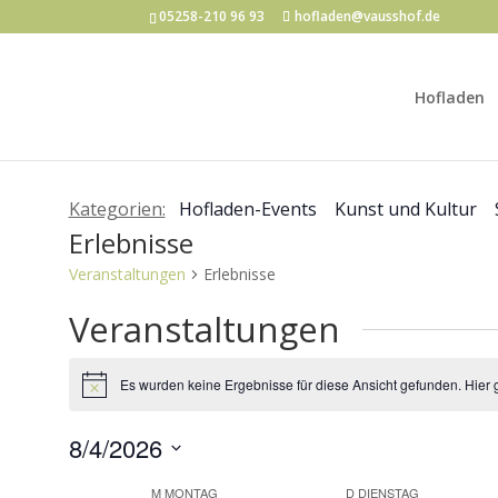
05258-210 96 93
hofladen@vausshof.de
Hofladen
Kategorien:
Hofladen-Events
Kunst und Kultur
Erlebnisse
Veranstaltungen
Erlebnisse
Veranstaltungen
Es wurden keine Ergebnisse für diese Ansicht gefunden. Hier 
Hinweis
8/4/2026
Datum
M
MONTAG
D
DIENSTAG