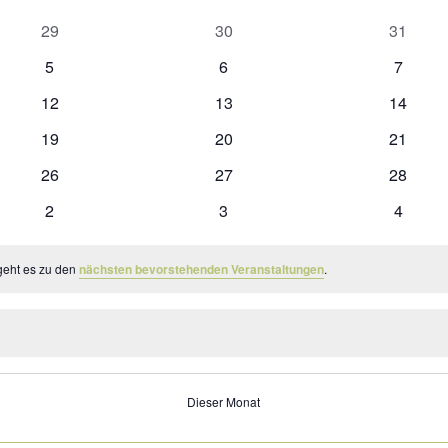
0
0
0
29
30
31
Veranstaltungen
Veranstaltungen
Veranst
0
0
0
5
6
7
Veranstaltungen
Veranstaltungen
Veranst
0
0
0
12
13
14
Veranstaltungen
Veranstaltungen
Veranst
0
0
0
19
20
21
Veranstaltungen
Veranstaltungen
Veranst
0
0
0
26
27
28
Veranstaltungen
Veranstaltungen
Veranst
0
0
0
2
3
4
Veranstaltungen
Veranstaltungen
Veranst
geht es zu den
nächsten bevorstehenden Veranstaltungen
.
Dieser Monat