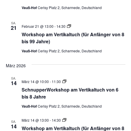
8-
16
Vauß-Hof
Cerisy Platz 2, Scharmede, Deutschland
Jahre
SA.
Vertikaltuch
Februar 21 @ 13:00
-
14:30
21
Workshop
Workshop am Vertikaltuch (für Anfänger von 8
–
Beginner
bis 99 Jahre)
8-
16
Vauß-Hof
Cerisy Platz 2, Scharmede, Deutschland
Jahre
März 2026
SA.
Vertikaltuch
März 14 @ 10:00
-
11:30
14
Workshop
SchnupperWorkshop am Vertikaltuch von 6
–
Beginner
bis 8 Jahre
8-
16
Vauß-Hof
Cerisy Platz 2, Scharmede, Deutschland
Jahre
Vertikaltuch
März 14 @ 13:00
-
14:30
SA.
Workshop
14
Workshop am Vertikaltuch (für Anfänger von 8
–