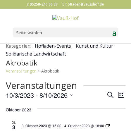
05258-210 96 93
hofladen@vausshof.de
Seite wählen
Kategorien:
Hofladen-Events
Kunst und Kultur
Solidarische Landwirtschaft
Akrobatik
Veranstaltungen
Akrobatik
Veranstaltungen
Veran
Ve
10/3/2023
 - 
8/10/2026
Suche
Liste
An
Such
Datum
Na
Oktober 2023
und
wählen.
Ansic
DI.
Vertikaltuch
3. Oktober 2023 @ 15:00
-
4. Oktober 2023 @ 18:00
3
Workshop