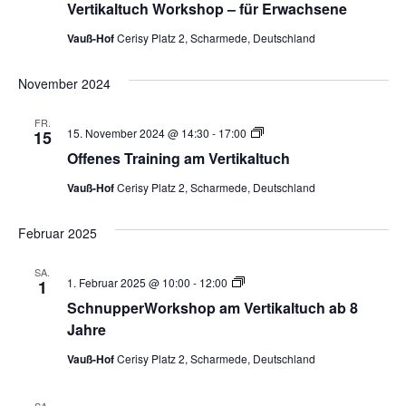
Navig
Vertikaltuch Workshop – für Erwachsene
–
Beginner
Vauß-Hof
Cerisy Platz 2, Scharmede, Deutschland
8-
16
Jahre
November 2024
FR.
Vertikaltuch
15. November 2024 @ 14:30
-
17:00
15
Workshop
Offenes Training am Vertikaltuch
–
Beginner
Vauß-Hof
Cerisy Platz 2, Scharmede, Deutschland
8-
16
Jahre
Februar 2025
SA.
Vertikaltuch
1. Februar 2025 @ 10:00
-
12:00
1
Workshop
SchnupperWorkshop am Vertikaltuch ab 8
–
Beginner
Jahre
8-
16
Vauß-Hof
Cerisy Platz 2, Scharmede, Deutschland
Jahre