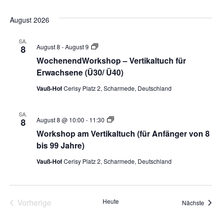
Jahre
August 2026
SA.
Vertikaltuch
August 8
-
August 9
8
Workshop
WochenendWorkshop – Vertikaltuch für
–
Beginner
Erwachsene (Ü30/ Ü40)
8-
16
Vauß-Hof
Cerisy Platz 2, Scharmede, Deutschland
Jahre
SA.
Vertikaltuch
August 8 @ 10:00
-
11:30
8
Workshop
Workshop am Vertikaltuch (für Anfänger von 8
–
Beginner
bis 99 Jahre)
8-
16
Vauß-Hof
Cerisy Platz 2, Scharmede, Deutschland
Jahre
Vorherige
Heute
Veran
Nächste
Veranstaltungen