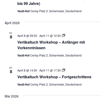
Beginner
bis 99 Jahre)
8-
16
Vauß-Hof
Cerisy Platz 2, Scharmede, Deutschland
Jahre
April 2026
MI.
Vertikaltuch
April 8 @ 09:30
-
April 11 @ 12:30
8
Workshop
Vertikaltuch Workshop – Anfänger mit
–
Beginner
Vorkenntnissen
8-
16
Vauß-Hof
Cerisy Platz 2, Scharmede, Deutschland
Jahre
MI.
Vertikaltuch
April 8 @ 14:30
-
April 11 @ 17:30
8
Workshop
Vertikaltuch Workshop – Fortgeschrittene
–
Beginner
Vauß-Hof
Cerisy Platz 2, Scharmede, Deutschland
8-
16
Jahre
Mai 2026