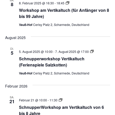
SA.
Vertikaltuch
8. Februar 2025 @ 16:30
-
18:45
8
Workshop
Workshop am Vertikaltuch (für Anfänger von 8
–
Beginner
bis 99 Jahre)
8-
16
Vauß-Hof
Cerisy Platz 2, Scharmede, Deutschland
Jahre
August 2025
DI.
Vertikaltuch
5. August 2025 @ 10:00
-
7. August 2025 @ 17:00
5
Workshop
Schnupperworkshop Vertikaltuch
–
Beginner
(Ferienspiele Salzkotten)
8-
16
Vauß-Hof
Cerisy Platz 2, Scharmede, Deutschland
Jahre
Februar 2026
SA.
Vertikaltuch
Februar 21 @ 10:00
-
11:30
21
Workshop
SchnupperWorkshop am Vertikaltuch von 6
–
Beginner
bis 8 Jahre