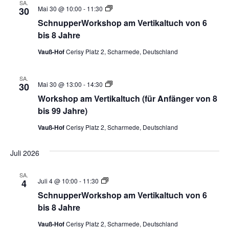
SA.
Vertikaltuch
Mai 30 @ 10:00
-
11:30
30
Workshop
SchnupperWorkshop am Vertikaltuch von 6
–
Beginner
bis 8 Jahre
8-
16
Vauß-Hof
Cerisy Platz 2, Scharmede, Deutschland
Jahre
SA.
Vertikaltuch
Mai 30 @ 13:00
-
14:30
30
Workshop
Workshop am Vertikaltuch (für Anfänger von 8
–
Beginner
bis 99 Jahre)
8-
16
Vauß-Hof
Cerisy Platz 2, Scharmede, Deutschland
Jahre
Juli 2026
SA.
Vertikaltuch
Juli 4 @ 10:00
-
11:30
4
Workshop
SchnupperWorkshop am Vertikaltuch von 6
–
Beginner
bis 8 Jahre
8-
16
Vauß-Hof
Cerisy Platz 2, Scharmede, Deutschland