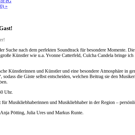
Hof eG
40)
»
Gast!
er!
f der Suche nach dem perfekten Soundtrack für besondere Momente. Die
große Künstler wie u.a. Yvonne Catterfeld, Culcha Candela bringe ich s
sche Künstlerinnen und Künstler und eine besondere Atmosphäre in ge
t rum“, sodass die Gäste selbst entscheiden, welchen Beitrag sie den Mu
ben.
30 Uhr.
t für Musikliebhaberinnen und Musikliebhaber in der Region – persön
 Anja Pötting, Julia Ures und Markus Runte.