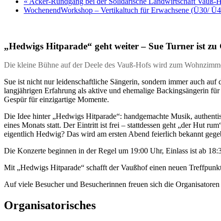
«
Acker-Rundgang bei der Solidarische Landwirtschaft Vauß-
WochenendWorkshop – Vertikaltuch für Erwachsene (Ü30/ Ü
„Hedwigs Hitparade“ geht weiter – Sue Turner ist zu 
Die kleine Bühne auf der Deele des Vauß-Hofs wird zum Wohnzimm
Sue ist nicht nur leidenschaftliche Sängerin, sondern immer auch au
langjährigen Erfahrung als aktive und ehemalige Backingsängerin für 
Gespür für einzigartige Momente.
Die Idee hinter „Hedwigs Hitparade“: handgemachte Musik, authenti
eines Monats statt. Der Eintritt ist frei – stattdessen geht „der Hu
eigentlich Hedwig? Das wird am ersten Abend feierlich bekannt gege
Die Konzerte beginnen in der Regel um 19:00 Uhr, Einlass ist ab 18:
Mit „Hedwigs Hitparade“ schafft der Vaußhof einen neuen Treffpunk
Auf viele Besucher und Besucherinnen freuen sich die Organisatoren
Organisatorisches