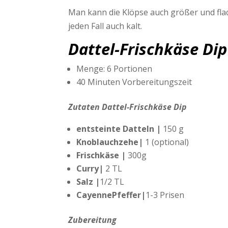
Man kann die Klöpse auch größer und flac
jeden Fall auch kalt.
Dattel-Frischkäse Dip
Menge: 6 Portionen
40 Minuten Vorbereitungszeit
Zutaten Dattel-Frischkäse Dip
entsteinte Datteln |
150 g
Knoblauchzehe|
1 (optional)
Frischkäse |
300g
Curry|
2 TL
Salz |
1/2 TL
CayennePfeffer|
1-3 Prisen
Zubereitung