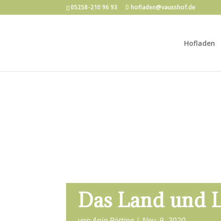
05258-210 96 93
hofladen@vausshof.de
Hofladen
Das Land und 
von
Anja Pötting
Nov. 9, 2020