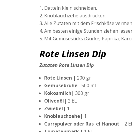
Datteln klein schneiden.
Knoblauchzehe ausdrücken.
Alle Zutaten mit dem Frischkäse verme
Am besten einige Stunden ziehen lasse
Mit Gemüsesticks (Gurke, Paprika, Karo
Rote Linsen Dip
Zutaten Rote Linsen Dip
Rote Linsen |
200 gr
Gemüsebrühe|
500 ml
Kokosmilch|
300 gr
Olivenöl|
2 EL
Zwiebel|
1
Knoblauchzehe|
1
Currypulver oder Ras el Hanout |
2 E
Tomatenmark |
1 EL