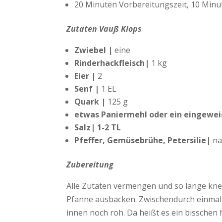
20 Minuten Vorbereitungszeit, 10 Minu
Zutaten Vauß Klops
Zwiebel |
eine
Rinderhackfleisch|
1 kg
Eier |
2
Senf |
1 EL
Quark |
125 g
etwas Paniermehl oder ein eingewei
Salz
|
1-2 TL
Pfeffer, Gemüsebrühe, Petersilie|
na
Zubereitung
Alle Zutaten vermengen und so lange kne
Pfanne ausbacken. Zwischendurch einmal pr
innen noch roh. Da heißt es ein bissche