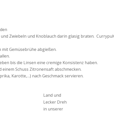
iden
n und Zwiebeln und Knoblauch darin glasig braten. Currypu
nn mit Gemüsebrühe abgießen.
allen.
eben bis die Linsen eine cremige Konsistenz haben.
d einem Schuss Zitronensaft abschmecken.
rika, Karotte,…) nach Geschmack servieren.
Land und
Lecker Dreh
in unserer