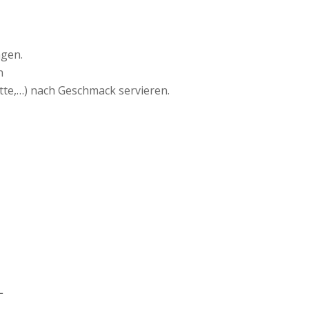
ngen.
n
tte,…) nach Geschmack servieren.
L