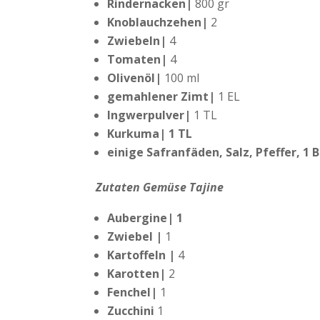
Rindernacken|
800 gr
Knoblauchzehen|
2
Zwiebeln|
4
Tomaten|
4
Olivenöl|
100 ml
gemahlener Zimt|
1 EL
Ingwerpulver|
1 TL
Kurkuma| 1 TL
einige Safranfäden, Salz, Pfeffer, 1 
Zutaten Gemüse Tajine
Aubergine| 1
Zwiebel |
1
Kartoffeln |
4
Karotten|
2
Fenchel|
1
Zucchini
1