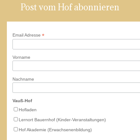
Post vom Hof abonnieren
19:00
20:00
*
Email Adresse
21:00
22:00
Vorname
23:00
:00
Nachname
Vauß-Hof
Hofladen
Lernort Bauernhof (Kinder-Veranstaltungen)
Hof Akademie (Erwachsenenbildung)