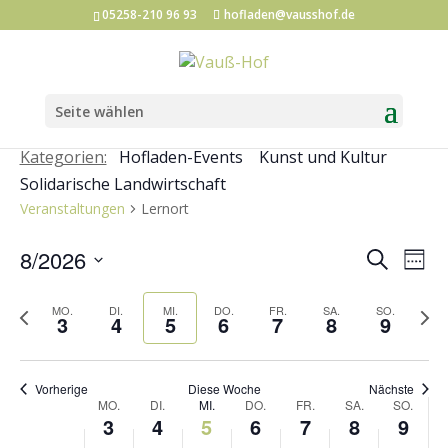
05258-210 96 93
hofladen@vausshof.de
Seite wählen
Kategorien:
Hofladen-Events
Kunst und Kultur
Solidarische Landwirtschaft
Veranstaltungen
Lernort
Veran
Ve
8/2026
Suche
Woch
An
Such
Datum
Na
Vorherige
und
Näch
MO.
DI.
MI.
DO.
FR.
SA.
SO.
auswählen.
3
4
5
6
7
8
9
Woche
Woc
Ansic
Navig
Vorherige
Diese Woche
Nächste
Woche
MO.
DI.
MI.
DO.
FR.
SA.
SO.
3
4
5
6
7
8
9
von