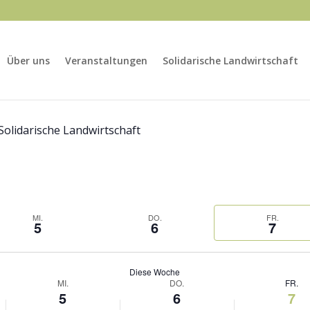
Über uns
Veranstaltungen
Solidarische Landwirtschaft
Solidarische Landwirtschaft
MI.
DO.
FR.
5
6
7
Diese Woche
MI.
DO.
FR.
5
6
7