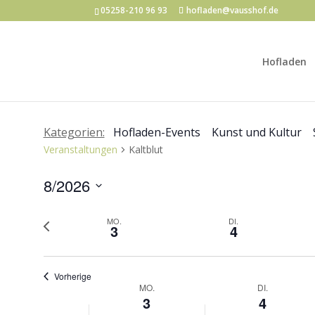
05258-210 96 93
hofladen@vausshof.de
Hofladen
Kategorien:
Hofladen-Events
Kunst und Kultur
Veranstaltungen
Kaltblut
8/2026
Datum
Vorherige
MO.
DI.
auswählen.
3
4
Woche
Vorherige
Woche
MO.
DI.
3
4
von