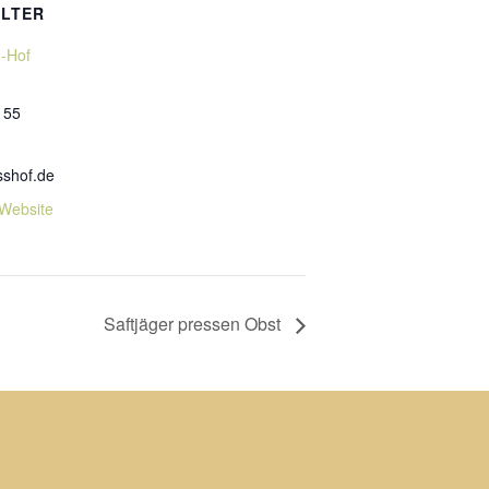
LTER
ß-Hof
155
sshof.de
-Website
Saftjäger pressen Obst