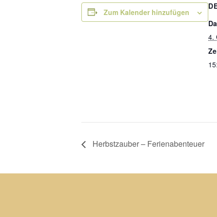
D
Zum Kalender hinzufügen
Da
4.
Ze
15
Herbstzauber – Ferienabenteuer