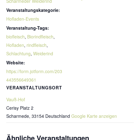
Scharmeder Weiderind
Veranstaltungskategorie:
Hofladen-Events
Veranstaltung-Tags:
biofleisch
,
Biorindfleisch
,
Hofladen
,
rindfleisch
,
Schlachtung
,
Weiderind
Website:
https://form.jotform.com/203
443556649361
VERANSTALTUNGSORT
Vauß-Hof
Cerisy Platz 2
Scharmede
,
33154
Deutschland
Google Karte anzeigen
Ähnliche Veranstaltungen