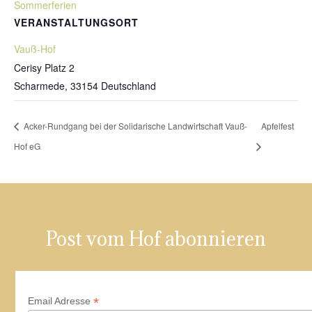
Sommerferien
VERANSTALTUNGSORT
Vauß-Hof
Cerisy Platz 2
Scharmede
,
33154
Deutschland
Acker-Rundgang bei der Solidarische Landwirtschaft Vauß-
Apfelfest
Hof eG
Post vom Hof abonnieren
*
Email Adresse