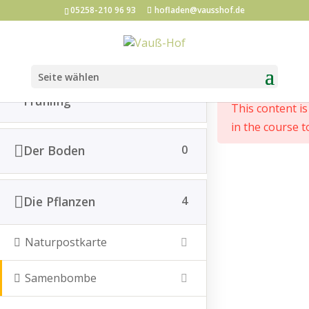
05258-210 96 93
hofladen@vausshof.de
Jahres
Einführung in die
2
Start
All Courses
Lernort Bauernhof
Seite wählen
Jahreszeitenwerkstatt -
Frühling
This content i
in the course t
Post vom Hof abonnieren
Der Boden
0
Die Pflanzen
4
*
Email Adresse
Naturpostkarte
Vorname
Samenbombe