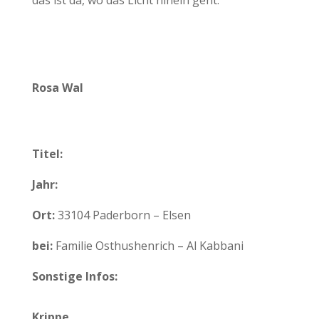
das ist da, wo das Licht hinein geht.“
Rosa Wal
Titel:
Jahr:
Ort:
33104 Paderborn – Elsen
bei:
Familie Osthushenrich – Al Kabbani
Sonstige Infos:
Krippe