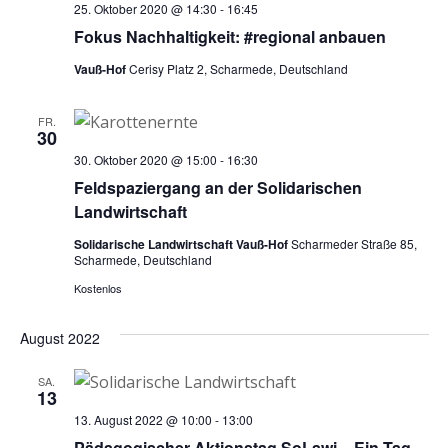
Navig
25. Oktober 2020 @ 14:30
-
16:45
Fokus Nachhaltigkeit: #regional anbauen
Vauß-Hof
Cerisy Platz 2, Scharmede, Deutschland
FR.
30
30. Oktober 2020 @ 15:00
-
16:30
Feldspaziergang an der Solidarischen
Landwirtschaft
Solidarische Landwirtschaft Vauß-Hof
Scharmeder Straße 85,
Scharmede, Deutschland
Kostenlos
August 2022
SA.
13
13. August 2022 @ 10:00
-
13:00
Pädagogischer Aktionstag SoLawi – Ein Tag