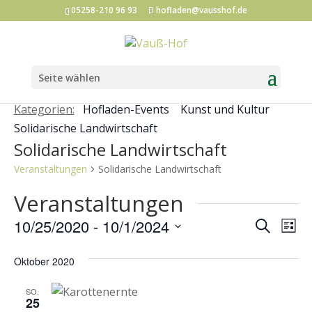
05258-210 96 93
hofladen@vausshof.de
Seite wählen
Kategorien:
Hofladen-Events
Kunst und Kultur
Solidarische Landwirtschaft
Solidarische Landwirtschaft
Veranstaltungen
Solidarische Landwirtschaft
Veranstaltungen
Veran
Ve
10/25/2020
 - 
10/1/2024
Suche
Liste
An
Such
Datum
Na
Oktober 2020
und
wählen.
Ansic
SO.
25