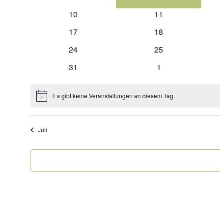
Veranstaltungen
Veranstaltungen
0
0
10
11
Veranstaltungen
Veranstaltungen
0
0
17
18
Veranstaltungen
Veranstaltungen
0
0
24
25
Veranstaltungen
Veranstaltungen
0
0
31
1
Veranstaltungen
Veranstaltungen
Es gibt keine Veranstaltungen an diesem Tag.
Hinweis
Juli