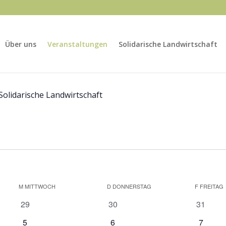
Über uns
Veranstaltungen
Solidarische Landwirtschaft
Solidarische Landwirtschaft
M
MITTWOCH
D
DONNERSTAG
F
FREITAG
0
0
0
29
30
31
Veranstaltungen
Veranstaltungen
Veranst
0
0
0
5
6
7