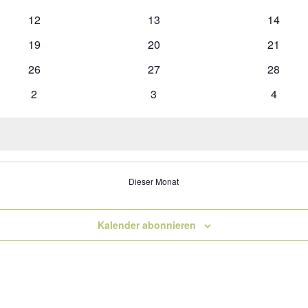
Veranstaltungen
Veranstaltungen
Veranst
0
0
0
12
13
14
Veranstaltungen
Veranstaltungen
Veranst
0
0
0
19
20
21
Veranstaltungen
Veranstaltungen
Veranst
0
0
0
26
27
28
Veranstaltungen
Veranstaltungen
Veranst
0
0
0
2
3
4
Veranstaltungen
Veranstaltungen
Veranst
Dieser Monat
Kalender abonnieren