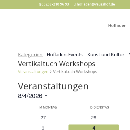
05258-210 96 93
hofladen@vausshof.de
Hofladen
Kategorien:
Hofladen-Events
Kunst und Kultur
Vertikaltuch Workshops
Veranstaltungen
Vertikaltuch Workshops
Veranstaltungen
8/4/2026
Datum
Kalender
M
MONTAG
D
DIENSTAG
wählen.
von
0
0
27
28
Veranstaltungen
Veranstaltungen
Veranstaltungen
0
0
3
4